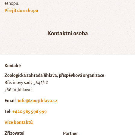
eshopu.
Přejít do eshopu
Kontaktní osoba
Kontakt:
Zoologická zahrada Jihlava, příspěvková organizace
Březinovy sady 5642/10
586 01 Jihlava 1
Email
:
info@zoojihlava.cz
Tel
:
+420 565 596 999
Více kontaktů
Zřizovatel
Partner