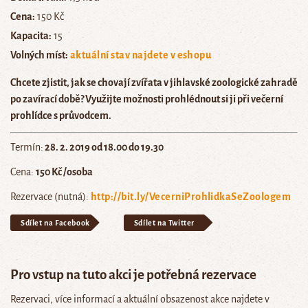
Cena:
150 Kč
Kapacita:
15
Volných míst:
aktuální stav najdete v eshopu
Chcete zjistit, jak se chovají zvířata v jihlavské zoologické zahradě
po zavírací době? Využijte možnosti prohlédnout si ji při večerní
prohlídce s průvodcem.
Termín:
28. 2. 2019 od 18.00 do 19.30
Cena:
150 Kč /osoba
Rezervace (nutná):
http://bit.ly/VecerniProhlidkaSeZoologem
Sdílet na Facebook
Sdílet na Twitter
Pro vstup na tuto akci je potřebná rezervace
Rezervaci, více informací a aktuální obsazenost akce najdete v