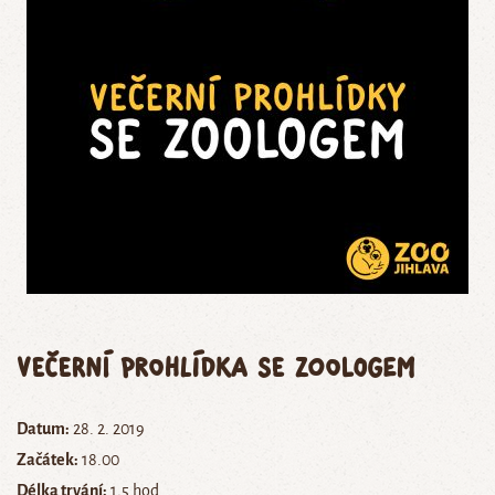
Večerní prohlídka se zoologem
Datum:
28. 2. 2019
Začátek:
18.00
Délka trvání:
1,5 hod