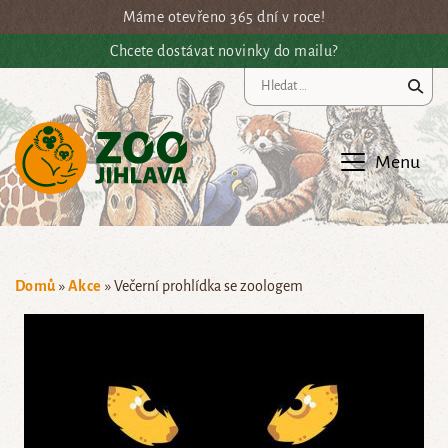
Přejít na hlavní obsah
Máme otevřeno 365 dní v roce!
Chcete dostávat novinky do mailu?
Vy
Menu
Domů
»
Akce
»
Večerní prohlídka se zoologem