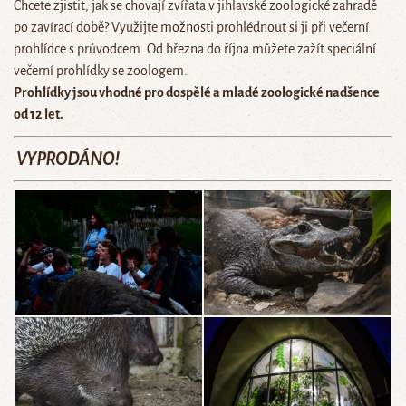
Chcete zjistit, jak se chovají zvířata v jihlavské zoologické zahradě
po zavírací době? Využijte možnosti prohlédnout si ji při večerní
prohlídce s průvodcem. Od března do října můžete zažít speciální
večerní prohlídky se zoologem.
Prohlídky jsou vhodné pro dospělé a mladé zoologické nadšence
od 12 let.
VYPRODÁNO!