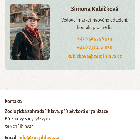
Simona Kubičková
Vedoucí marketingového oddělení,
kontakt pro média
+420 565 596 913
+420 737 412 878
kubickova@zoojihlava.cz
Kontakt:
Zoologická zahrada Jihlava, příspěvková organizace
Březinovy sady 5642/10
586 01 Jihlava 1
Email
:
info@zoojihlava.cz