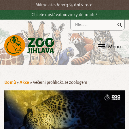
Přejít na hlavní obsah
Máme otevřeno 365 dní v roce!
Chcete dostávat novinky do mailu?
Vy
Menu
Domů
»
Akce
»
Večerní prohlídka se zoologem