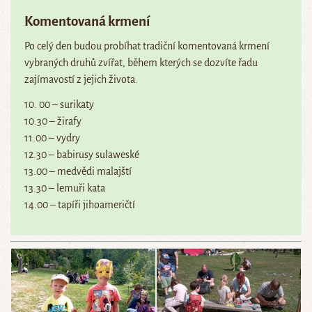
Komentovaná krmení
Po celý den budou probíhat tradiční komentovaná krmení
vybraných druhů zvířat, během kterých se dozvíte řadu
zajímavostí z jejich života.
10. 00 – surikaty
10.30 – žirafy
11.00 – vydry
12.30 – babirusy sulaweské
13.00 – medvědi malajští
13.30 – lemuři kata
14.00 – tapíři jihoameričtí