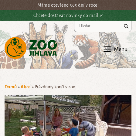
Přejít na hlavní obsah
Máme otevřeno 365 dní v roce!
Chcete dostávat novinky do mailu?
Vy
Menu
Domů
»
Akce
»
Prázdniny končí v zoo