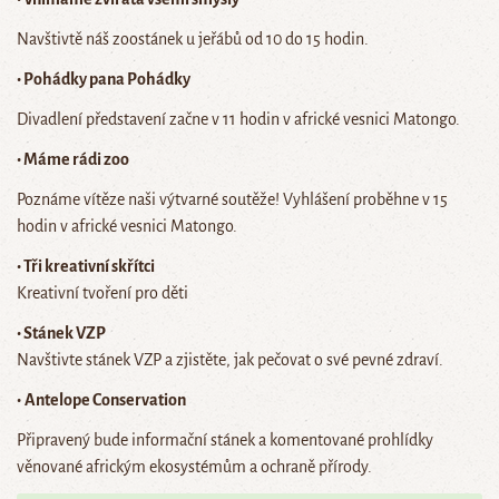
Navštivtě náš zoostánek u jeřábů od 10 do 15 hodin.
• Pohádky pana Pohádky
Divadlení představení začne v 11 hodin v africké vesnici Matongo.
• Máme rádi zoo
Poznáme vítěze naši výtvarné soutěže! Vyhlášení proběhne v 15
hodin v africké vesnici Matongo.
•
Tři kreativní skřítci
Kreativní tvoření pro děti
•
Stánek VZP
Navštivte stánek VZP a zjistěte, jak pečovat o své pevné zdraví.
•
Antelope Conservation
Připravený bude informační stánek a komentované prohlídky
věnované africkým ekosystémům a ochraně přírody.