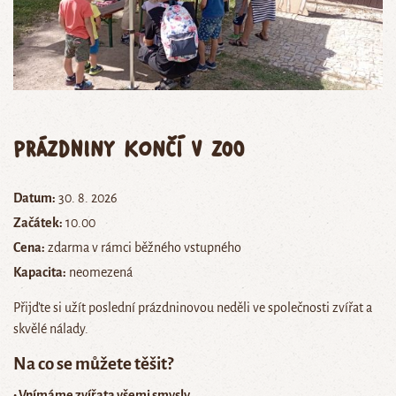
Prázdniny končí v zoo
Datum:
30. 8. 2026
Začátek:
10.00
Cena:
zdarma v rámci běžného vstupného
Kapacita:
neomezená
Přijďte si užít poslední prázdninovou neděli ve společnosti zvířat a
skvělé nálady.
Na co se můžete těšit?
• Vnímáme zvířata všemi smysly