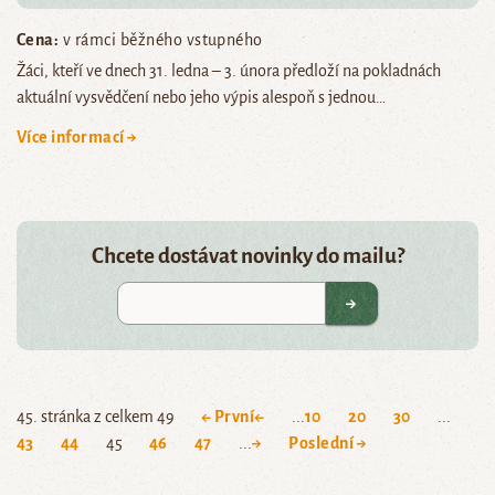
Cena:
v rámci běžného vstupného
Žáci, kteří ve dnech 31. ledna – 3. února předloží na pokladnách
aktuální vysvědčení nebo jeho výpis alespoň s jednou…
Více informací →
Chcete dostávat novinky do mailu?
45. stránka z celkem 49
← První
←
...
10
20
30
...
43
44
45
46
47
...
→
Poslední →