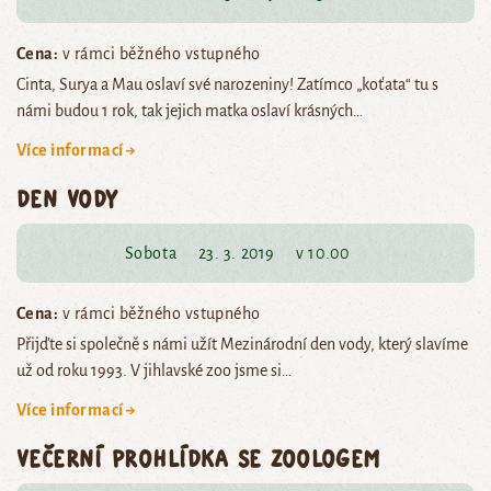
Cena:
v rámci běžného vstupného
Cinta, Surya a Mau oslaví své narozeniny! Zatímco „koťata“ tu s
námi budou 1 rok, tak jejich matka oslaví krásných…
Více informací →
Den vody
Sobota
23. 3. 2019
v 10.00
Cena:
v rámci běžného vstupného
Přijďte si společně s námi užít Mezinárodní den vody, který slavíme
už od roku 1993. V jihlavské zoo jsme si…
Více informací →
Večerní prohlídka se zoologem