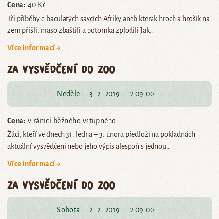
Cena:
40 Kč
Tři příběhy o baculatých savcích Afriky aneb kterak hroch a hrošík na
zem přišli, maso zbaštili a potomka zplodili Jak…
Více informací →
Za vysvědčení do zoo
Neděle
3. 2. 2019
v 09.00
Cena:
v rámci běžného vstupného
Žáci, kteří ve dnech 31. ledna – 3. února předloží na pokladnách
aktuální vysvědčení nebo jeho výpis alespoň s jednou…
Více informací →
Za vysvědčení do zoo
Sobota
2. 2. 2019
v 09.00