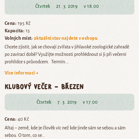
Čtvrtek
21. 3. 2019
v 18.00
Cena:
195 Kč
Kapacita:
15
Volných míst:
aktuální stav najdete v eshopu
Chcete zjistit, jak se chovají zvířata v jihlavské zoologické zahradě
po zavírací době? Využijte možnosti prohlédnout si ji při večerní
prohlídce s průvodcem. Termín:…
Více informací →
Klubový večer – březen
Čtvrtek
7. 3. 2019
v 17.00
Cena:
40 Kč
Altaj – země, kde je člověk víc než kde jinde sám se sebou a sám
sebou. O tom, co se…