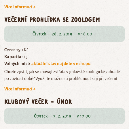
Více informací →
Večerní prohlídka se zoologem
Čtvrtek
28. 2. 2019
v 18.00
Cena:
150 Kč
Kapacita:
15
Volných míst:
aktuální stav najdete v eshopu
Chcete zjistit, jak se chovají zvířata v jihlavské zoologické zahradě
po zavírací době? Využijte možnosti prohlédnout si ji při večerní…
Více informací →
Klubový večer – únor
Čtvrtek
7. 2. 2019
v 17.00