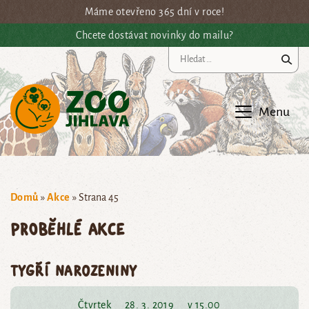
Přejít na hlavní obsah
Máme otevřeno 365 dní v roce!
Chcete dostávat novinky do mailu?
Vy
Menu
Domů
»
Akce
»
Strana 45
Proběhlé akce
Tygří narozeniny
Čtvrtek
28. 3. 2019
v 15.00