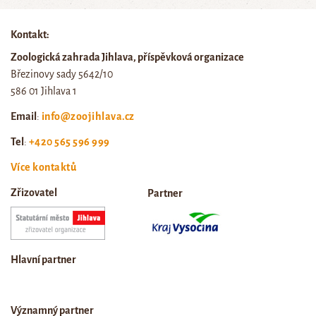
Kontakt:
Zoologická zahrada Jihlava, příspěvková organizace
Březinovy sady 5642/10
586 01 Jihlava 1
Email
:
info@zoojihlava.cz
Tel
:
+420 565 596 999
Více kontaktů
Zřizovatel
Partner
Hlavní partner
Významný partner