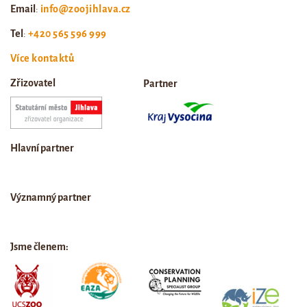
Email
:
info@zoojihlava.cz
Tel
:
+420 565 596 999
Více kontaktů
Zřizovatel
Partner
Hlavní partner
Významný partner
Jsme členem: