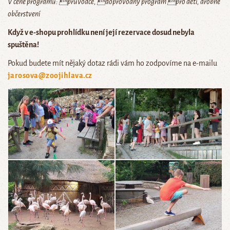
V ceně programu: průvodce, doprovodný program pro děti, drobné
občerstvení
Když v e-shopu prohlídku není její rezervace dosud nebyla
spuštěna!
Pokud budete mít nějaký dotaz rádi vám ho zodpovíme na e-mailu
jarosova@zoojihlava.cz