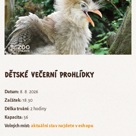
Dětské večerní prohlídky
Datum:
8. 8. 2026
Začátek:
18.30
Délka trvání:
2 hodiny
Kapacita:
56
Volných míst:
aktuální stav najdete v eshopu