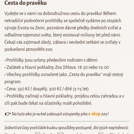
Cesta do pravěku
Vydejte se s námi na dobrodružnou cestu do pravěku! Během
netradiční podvečerní prohlídky se společně vydáme po stopách
vývoje života na Zemi, poznáme dávné předky dnešních zvířat a
odhalíme tajemství světa, který existoval miliony let před námi.
Čekají vás zajímavé úkoly, zábava i nevšední setkání se zvířaty v
podvečerní atmosféře zoo.
•
Prohlídky jsou určeny především rodinám s dětmi
•
Začátek u hlavní pokladny Zoo Jihlava: 18.30 nebo 19.00
•
Všechny prohlídky označené jako „Cesta do pravěku“ mají stejný
program.
•
Cena: 350 Kč / dospělý, 300 Kč / dítě (3-15 let)
•
Prohlídky začínají u hlavní pokladny, projdou celou zahradou a v
cíli pak bude čekat na účastníky malé pohoštění.
👉
Na tuto akci je nutné zakoupit vstupenky přes
e-shop
zoo!
Jednotlivé časy prohlídek budou spouštěny postupně, dle jejich naplněnosti.