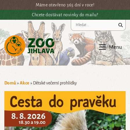
Přejít na hlavní obsah
Máme otevřeno 365 dní v roce!
Chcete dostávat novinky do mailu?
Vy
Menu
Domů
»
Akce
»
Dětské večerní prohlídky