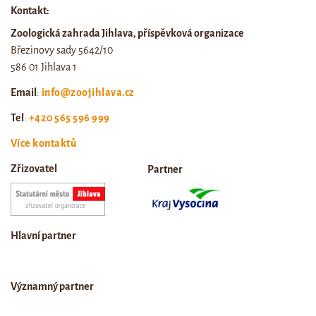
Kontakt:
Zoologická zahrada Jihlava, příspěvková organizace
Březinovy sady 5642/10
586 01 Jihlava 1
Email
:
info@zoojihlava.cz
Tel
:
+420 565 596 999
Více kontaktů
Zřizovatel
Partner
Hlavní partner
Významný partner