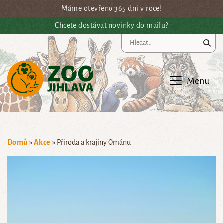
Přejít na hlavní obsah
Máme otevřeno 365 dní v roce!
Chcete dostávat novinky do mailu?
Vy
Menu
Domů
»
Akce
»
Příroda a krajiny Ománu