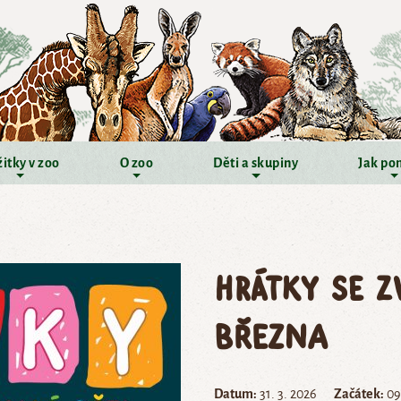
itky v zoo
O zoo
Děti a skupiny
Jak po
Hrátky se z
března
Datum:
31. 3. 2026
Začátek:
09