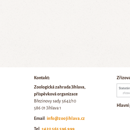
Kontakt:
Zřizov
Zoologická zahrada Jihlava,
příspěvková organizace
Březinovy sady 5642/10
Hlavní
586 01 Jihlava 1
Email
:
info@zoojihlava.cz
Tel
:
+420 565 596 999