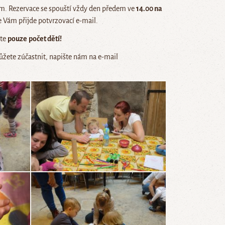
. Rezervace se spouští vždy den předem ve
14.00 na
e Vám přijde potvrzovací e-mail.
jte
pouze
počet dětí!
ůžete zúčastnit, napište nám na e-mail