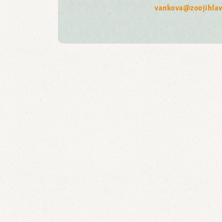
vankova@zoojihlav