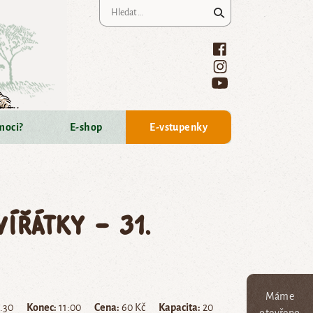
Vyhledávání
moci?
E-shop
E-vstupenky
vířátky – 31.
Máme
.30
Konec:
11:00
Cena:
60 Kč
Kapacita:
20