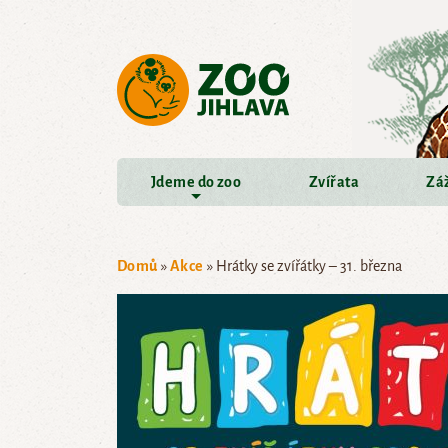
Přejít na hlavní obsah
Jdeme do zoo
Zvířata
Záž
Domů
»
Akce
»
Hrátky se zvířátky – 31. března