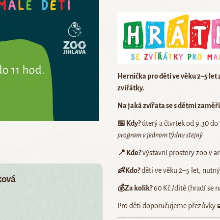
Hernička pro děti ve věku 2–5 let
zvířátky.
Na jaká zvířata se s dětmi zamě
📅 Kdy?
úterý a čtvrtek od 9.30 do 
program v jednom týdnu stejný
📍 Kde?
výstavní prostory zoo v a
👶Kdo?
děti ve věku 2–5 let, nut
ková
💰Za kolik?
60 Kč /dítě (hradí se 
Pro děti doporučujeme přezůvky 