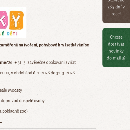
otevřeno
365 dní v
roce!
Chcete
dostávat
 zaměřená na tvoření, pohybové hry i setkávání se
novinky
do mailu?
říme?
26. + 31. 3. závěrečné opakování zvířat
11.00, v období od 6. 1. 2026 do 31. 3. 2026
reálu Modety
ný doprovod dospělé osoby
na pokladně zoo)
👟.