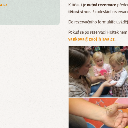
a.cz
K účasti je
nutná rezervace
předem
této stránce.
Po odeslání rezervac
Do rezervačního formuláře uvádě
Pokud se po rezervaci Hrátek nem
vankova@zoojihlava.cz
.