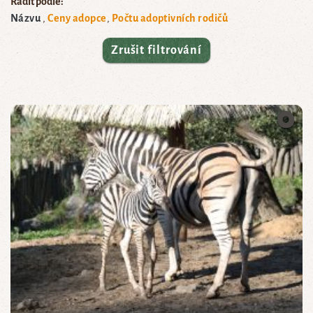
Řadit podle:
Názvu
Ceny adopce
Počtu adoptivních rodičů
Zrušit filtrování