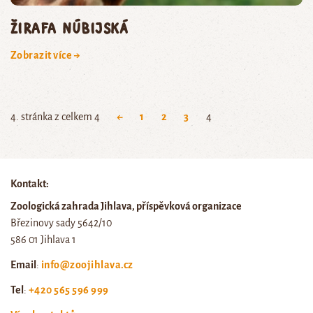
žirafa núbijská
Zobrazit více →
4. stránka z celkem 4
←
1
2
3
4
Kontakt:
Zoologická zahrada Jihlava, příspěvková organizace
Březinovy sady 5642/10
586 01 Jihlava 1
Email
:
info@zoojihlava.cz
Tel
:
+420 565 596 999