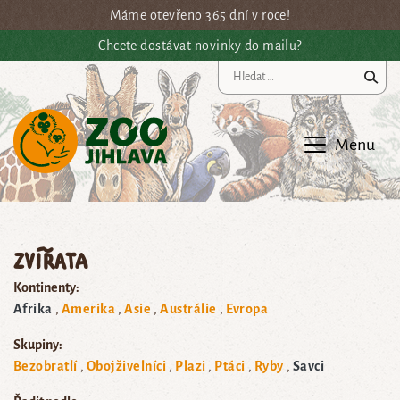
Přejít na hlavní obsah
Máme otevřeno 365 dní v roce!
Chcete dostávat novinky do mailu?
Vy
Menu
Zvířata
Kontinenty:
Afrika
Amerika
Asie
Austrálie
Evropa
Skupiny:
Bezobratlí
Obojživelníci
Plazi
Ptáci
Ryby
Savci