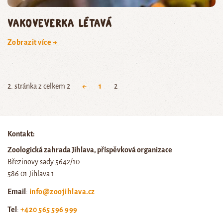
vakoveverka létavá
Zobrazit více →
2. stránka z celkem 2
←
1
2
Kontakt:
Zoologická zahrada Jihlava, příspěvková organizace
Březinovy sady 5642/10
586 01 Jihlava 1
Email
:
info@zoojihlava.cz
Tel
:
+420 565 596 999