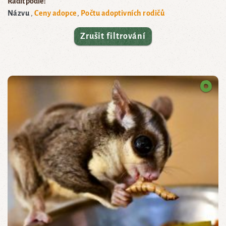
Řadit podle:
Názvu
Ceny adopce
Počtu adoptivních rodičů
Zrušit filtrování