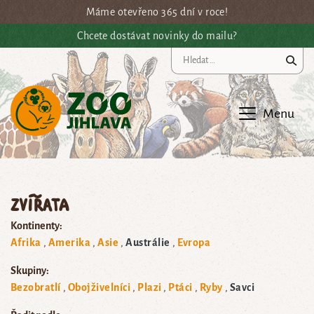
Přejít na hlavní obsah
Máme otevřeno 365 dní v roce!
Chcete dostávat novinky do mailu?
Vy
Menu
Zvířata
Kontinenty:
Afrika
Amerika
Asie
Austrálie
Evropa
Skupiny:
Bezobratlí
Obojživelníci
Plazi
Ptáci
Ryby
Savci