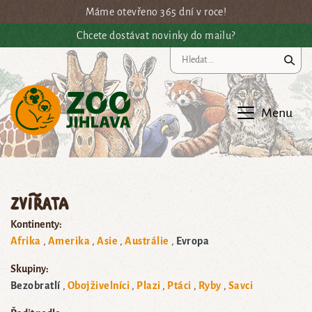
Přejít na hlavní obsah
Máme otevřeno 365 dní v roce!
Chcete dostávat novinky do mailu?
Vy
Menu
Zvířata
Kontinenty:
Afrika
Amerika
Asie
Austrálie
Evropa
Skupiny:
Bezobratlí
Obojživelníci
Plazi
Ptáci
Ryby
Savci