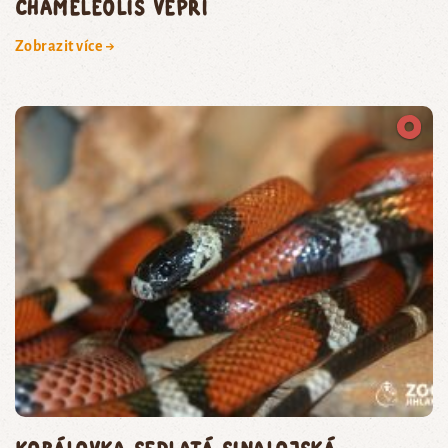
chameleolis vepří
Zobrazit více →