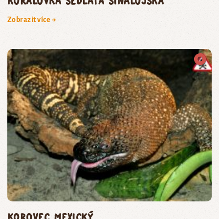
korálovka sedlatá sinalojská
Zobrazit více →
korovec mexický