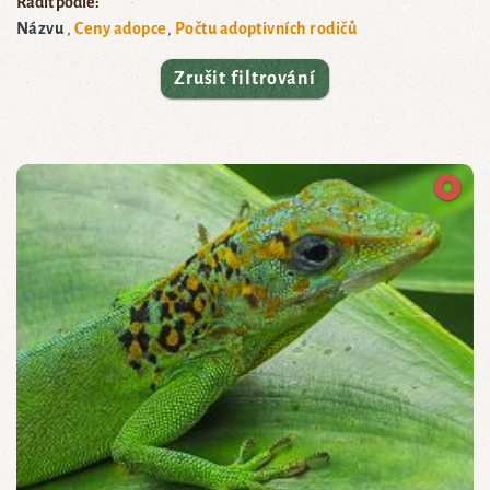
Řadit podle:
Názvu
Ceny adopce
Počtu adoptivních rodičů
Zrušit filtrování