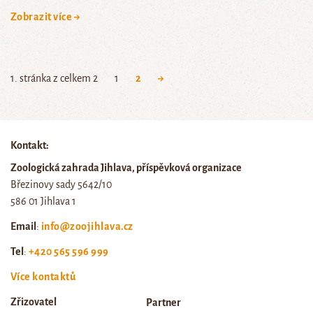
Zobrazit více →
1. stránka z celkem 2
1
2
→
Kontakt:
Zoologická zahrada Jihlava, příspěvková organizace
Březinovy sady 5642/10
586 01 Jihlava 1
Email
:
info@zoojihlava.cz
Tel
:
+420 565 596 999
Více kontaktů
Zřizovatel
Partner