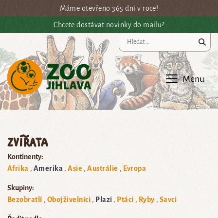
Přejít na hlavní obsah
Máme otevřeno 365 dní v roce!
Chcete dostávat novinky do mailu?
Vy
Menu
Zvířata
Kontinenty:
Afrika
Amerika
Asie
Austrálie
Evropa
Skupiny:
Bezobratlí
Obojživelníci
Plazi
Ptáci
Ryby
Savci