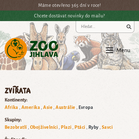
Přejít na hlavní obsah
Máme otevřeno 365 dní v roce!
Chcete dostávat novinky do mailu?
Vy
Menu
Zvířata
Kontinenty:
Afrika
Amerika
Asie
Austrálie
Evropa
Skupiny:
Bezobratlí
Obojživelníci
Plazi
Ptáci
Ryby
Savci