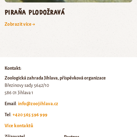
piraňa plodožravá
Zobrazit více →
Kontakt:
Zoologická zahrada Jihlava, příspěvková organizace
Březinovy sady 5642/10
586 01 Jihlava 1
Email
:
info@zoojihlava.cz
Tel
:
+420 565 596 999
Více kontaktů
Zřizovatel