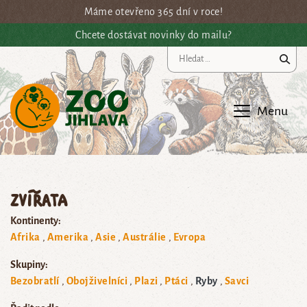
Přejít na hlavní obsah
Máme otevřeno 365 dní v roce!
Chcete dostávat novinky do mailu?
Vy
Menu
Zvířata
Kontinenty:
Afrika
Amerika
Asie
Austrálie
Evropa
Skupiny:
Bezobratlí
Obojživelníci
Plazi
Ptáci
Ryby
Savci