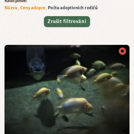
Řadit podle:
Názvu
Ceny adopce
Počtu adoptivních rodičů
Zrušit filtrování