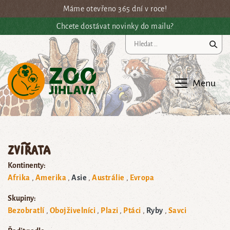
Přejít na hlavní obsah
Máme otevřeno 365 dní v roce!
Chcete dostávat novinky do mailu?
Vy
Menu
Zvířata
Kontinenty:
Afrika
Amerika
Asie
Austrálie
Evropa
Skupiny:
Bezobratlí
Obojživelníci
Plazi
Ptáci
Ryby
Savci