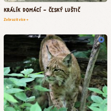
králík domácí – český luštič
Zobrazit více →