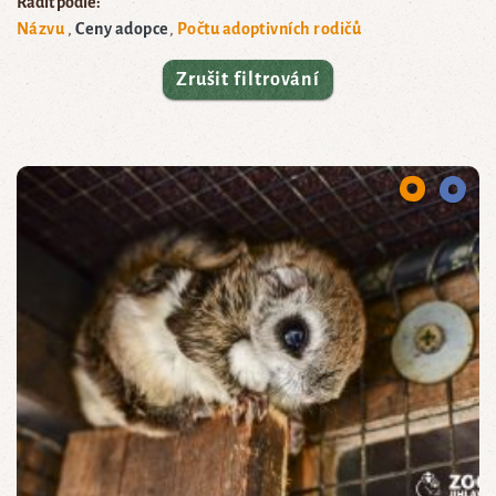
Řadit podle:
Názvu
Ceny adopce
Počtu adoptivních rodičů
Zrušit filtrování