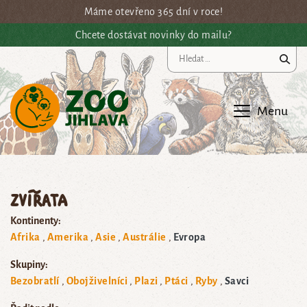
Přejít na hlavní obsah
Máme otevřeno 365 dní v roce!
Chcete dostávat novinky do mailu?
Vy
Menu
Zvířata
Kontinenty:
Afrika
Amerika
Asie
Austrálie
Evropa
Skupiny:
Bezobratlí
Obojživelníci
Plazi
Ptáci
Ryby
Savci