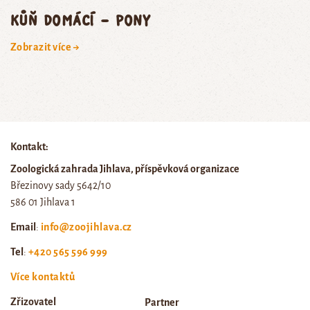
kůň domácí – pony
Zobrazit více →
Kontakt:
Zoologická zahrada Jihlava, příspěvková organizace
Březinovy sady 5642/10
586 01 Jihlava 1
Email
:
info@zoojihlava.cz
Tel
:
+420 565 596 999
Více kontaktů
Zřizovatel
Partner