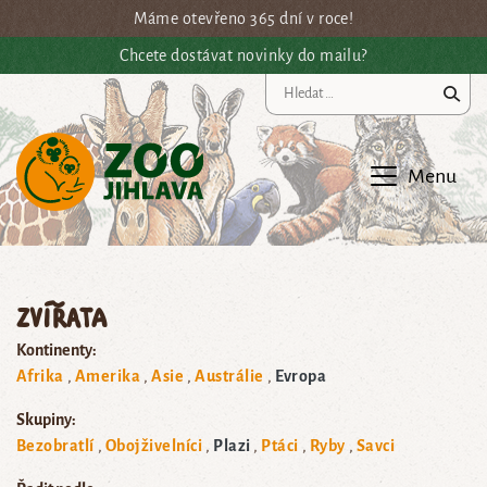
Přejít na hlavní obsah
Máme otevřeno 365 dní v roce!
Chcete dostávat novinky do mailu?
Vy
Menu
Zvířata
Kontinenty:
Afrika
Amerika
Asie
Austrálie
Evropa
Skupiny:
Bezobratlí
Obojživelníci
Plazi
Ptáci
Ryby
Savci