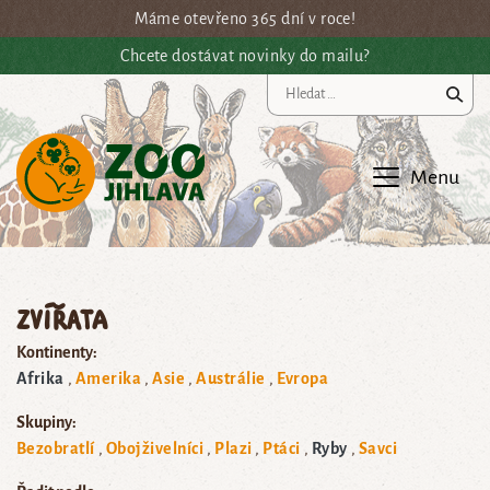
Přejít na hlavní obsah
Máme otevřeno 365 dní v roce!
Chcete dostávat novinky do mailu?
Vy
Menu
Zvířata
Kontinenty:
Afrika
Amerika
Asie
Austrálie
Evropa
Skupiny:
Bezobratlí
Obojživelníci
Plazi
Ptáci
Ryby
Savci