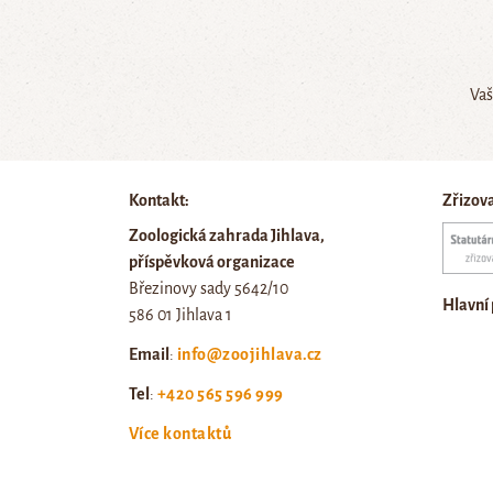
Vaš
Kontakt:
Zřizov
Zoologická zahrada Jihlava,
příspěvková organizace
Březinovy sady 5642/10
Hlavní
586 01 Jihlava 1
Email
:
info@zoojihlava.cz
Tel
:
+420 565 596 999
Více kontaktů