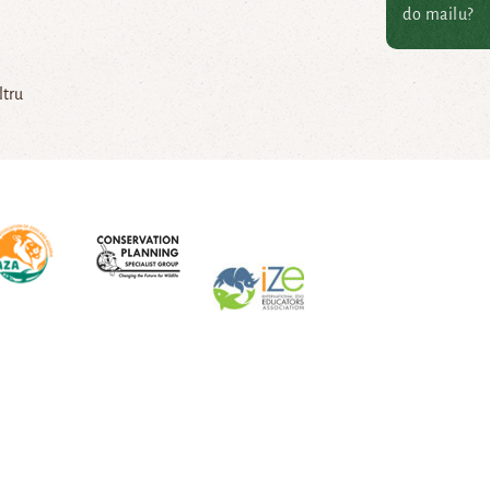
do mailu?
ltru