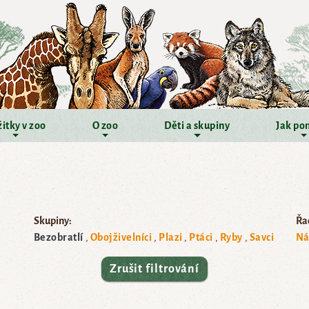
itky v zoo
O zoo
Děti a skupiny
Jak po
Skupiny:
Řad
Bezobratlí
Obojživelníci
Plazi
Ptáci
Ryby
Savci
Ná
Zrušit filtrování