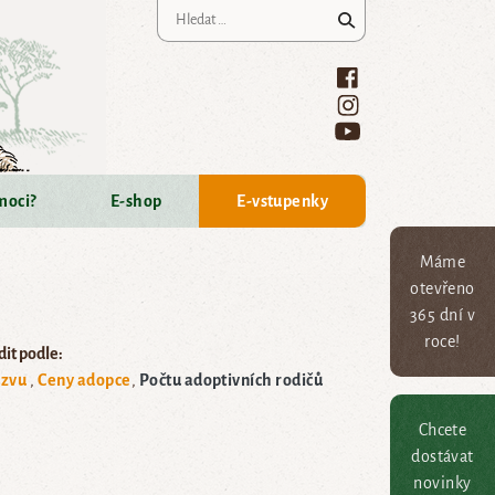
Vyhledávání
moci?
E-shop
E-vstupenky
Máme
otevřeno
365 dní v
roce!
it podle:
zvu
Ceny adopce
Počtu adoptivních rodičů
Chcete
dostávat
novinky