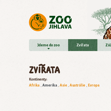
Přejít na hlavní obsah
Jdeme do zoo
Zvířata
Záž
Zvířata
Kontinenty:
Afrika
Amerika
Asie
Austrálie
Evropa