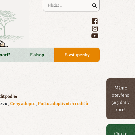
Vyhledávání
moci?
E-shop
E-vstupenky
Máme
otevřeno
it podle:
365 dní v
zvu
Ceny adopce
Počtu adoptivních rodičů
roce!
Chcete