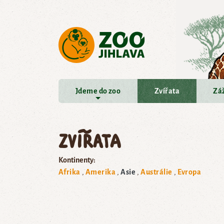
Přejít na hlavní obsah
Jdeme do zoo
Zvířata
Záž
Zvířata
Kontinenty:
Afrika
Amerika
Asie
Austrálie
Evropa