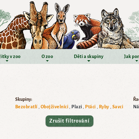
itky v zoo
O zoo
Děti a skupiny
Jak po
Skupiny:
Řad
Bezobratlí
Obojživelníci
Plazi
Ptáci
Ryby
Savci
Ná
Zrušit filtrování