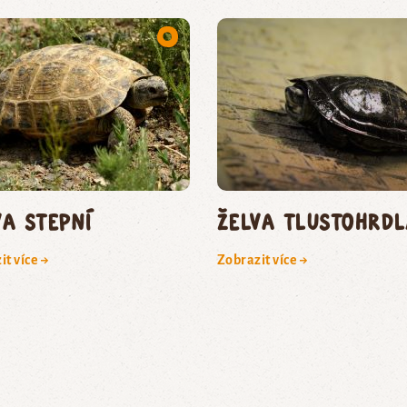
va stepní
želva tlustohrdl
it více →
Zobrazit více →