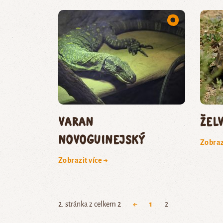
varan
žel
novoguinejský
Zobraz
Zobrazit více →
2. stránka z celkem 2
←
1
2