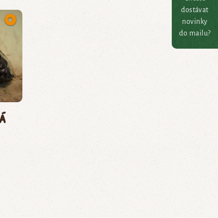
dostávat
novinky
do mailu?
á