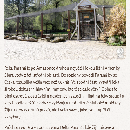
Řeka Paraná je po Amazonce druhou největší řekou Jižní Ameriky.
Sbírá vody z její střední oblasti. Do rozlohy povodí Paraná by se
Česká republika vešla více než 30krát! Ve spodní části vytváří řeka
širokou deltu s 11 hlavními rameny, které se dále větví. Oblast je
plná ostrovů a ostrůvků a nesčetných zátočin. Hladina řeky stoupá a
klesá podle dešťů, vody se vylévají a tvoří různě hluboké mokřady.
Žijí tu stovky druhů ptáků, ale i velcí savci, jako jsou tapíři či
kapybary.
Průchozí voliéra v zoo nazvaná Delta Paraná, kde žijí ibisové a