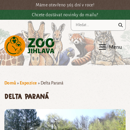
Přejít na hlavní obsah
Máme otevřeno 365 dní v roce!
Chcete dostávat novinky do mailu?
Vy
Menu
Domů
»
Expozice
»
Delta Paraná
Delta Paraná