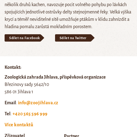
několik druhů kachen, navozuje pocit volného pohybu po lávkách
spojujících jednotlivé ostrůvky delty stejnojmenné řeky. Velká výška
krycí a téměř neviditelné sítě umožňuje ptákům v klidu zahnízdit a
hladina pomalu zarůstá mokřadním porostem.
Sdílet na Facebook
Sdílet na Twitter
Kontakt:
Zoologická zahrada Jihlava, příspěvková organizace
Březinovy sady 5642/10
586 01 Jihlava 1
Email
:
info@zoojihlava.cz
Tel
:
+420 565 596 999
Více kontaktů
Zřizovatel
Partner